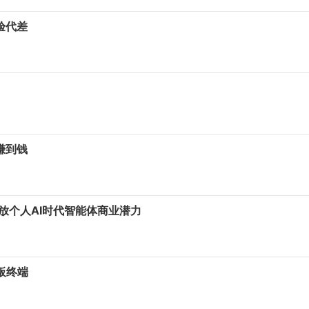
验代差
赚到钱
释放个人AI时代智能体商业潜力
平板终端