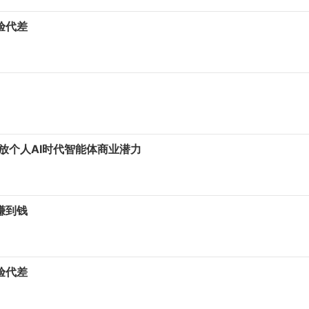
验代差
释放个人AI时代智能体商业潜力
赚到钱
验代差