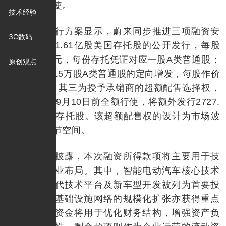
配售权的行使。
技术经验
具体发行方案显示，蔚来同步推进三项融资安
3C数码
排：其一为1.61亿股美国存托股的公开发行，每股
定价5.57美元，每份存托凭证对应一股A类普通股；
原创观点
其二为2099.5万股A类普通股的定向增发，每股作价
43.36港元；其三为授予承销商的超额配售选择权，
若于2025年9月10日前全额行使，将额外发行2727.
27万股美国存托股。该超额配售权的设计为市场波
动预留了调节空间。
据公司披露，本次融资所得款项将主要用于技
术研发与产业布局。其中，智能电动汽车核心技术
研发、下一代技术平台及新车型开发被列为首要投
向，充换电基础设施网络的规模化扩张亦获得重点
支持。部分资金将用于优化财务结构，增强资产负