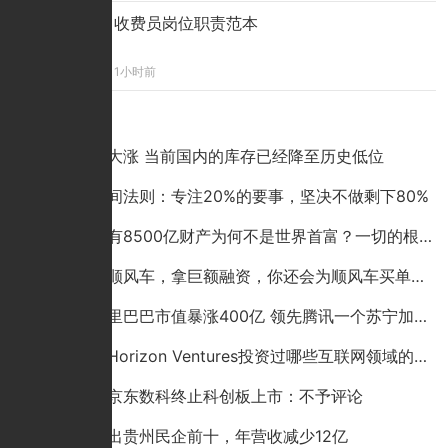
收费员岗位职责范本
1小时前
点击排行
铜价突然大涨 当前国内的库存已经降至历史低位
巴菲特时间法则：专注20%的要事，坚决不做剩下80%
李嘉诚拥有8500亿财产为何不是世界首富？一切的根源来自于19
哈罗上线顺风车，拿巨额融资，你还会为顺风车买单吗？
刚刚！阿里巴巴市值暴涨400亿 领先腾讯一个苏宁加两个唯品会
李嘉诚的Horizon Ventures投资过哪些互联网领域的科技公司？
京东回应京东数科终止科创板上市：不予评论
老干妈跌出贵州民企前十，年营收减少12亿