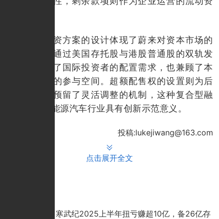
债表的稳健性，剩余款项则作为企业运营的流动资
金储备。
此次融资方案的设计体现了蔚来对资本市场的
精准把握。通过美国存托股与港股普通股的双轨发
行，既满足了国际投资者的配置需求，也兼顾了本
土资本市场的参与空间。超额配售权的设置则为后
续市场反馈预留了灵活调整的机制，这种复合型融
资结构在新能源汽车行业具有创新示范意义。
投稿:lukejiwang@163.com
点击展开全文
推荐文章
寒武纪2025上半年扭亏赚超10亿，备26亿存