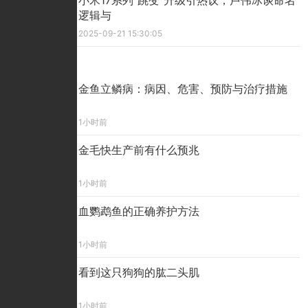
小米17系列“跳变”升级引热议，卢伟冰谈命名
逻辑与
2025-09-21 15:30:05
精彩看点
金鱼立鳞病：病因、危害、预防与治疗措施
1小时前
金毛快生产前有什么预兆
1小时前
血鹦鹉鱼的正确养护方法
1小时前
看到这只狗狗的肱二头肌
1小时前