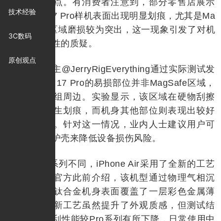
户讨论的焦点。有消费者注意到，部分零售店展示
技术经验
的iPhone 17 Pro样机表面出现明显划痕，尤其是Ma
gSafe磁吸区域磨损较为突出，这一现象引发了对机
3C数码
身材质抗刮性的质疑。
原创观点
科技博主@JerryRigEverything通过实际测试发
现，iPhone 17 Pro的易损部位并非MagSafe区域，
而是相机模组周边。实验显示，该区域在硬物刮擦
下更容易产生划痕，而机身其他部位则表现出较好
的抗刮性能。针对这一情况，业内人士建议用户可
通过佩戴保护壳来降低设备损伤风险。
与Pro系列不同，iPhone Air采用了全新的工艺
设计。苹果官方此前介绍，该机型通过物理气相沉
积技术，在钛合金机身表面覆盖了一层彩色金属薄
膜。这种创新工艺虽然提升了外观质感，但测试结
果表明其抗刮性能较Pro系列有所下降，日常使用中