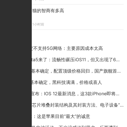
猫的智商有多高
1小时前
点击排行
小米9确定不支持5G网络：主要原因成本太高
iOS12 beta5来了：流畅性碾压iOS11，但又出现了6个新BUG
iPhone 9基本确定，配置顶级价格回归，国产旗舰首当其冲？别逗
iPhone9基本确定，黑科技满满，价格或喜人
苹果突然宣布：IOS 12最新消息，这3款iPhone即将淘汰
华为公布“芯片堆叠封装结构及其封装方法、电子设备”专利
苹果ios12：这是苹果目前“最大”的诚意