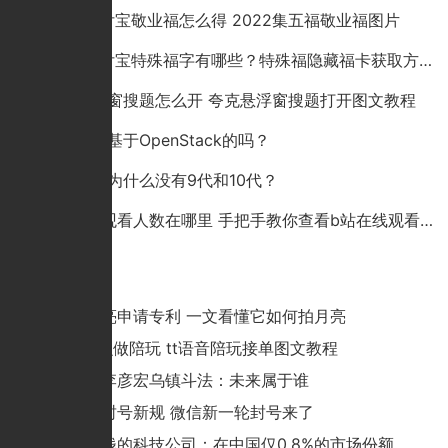
2022支付宝敬业福怎么得 2022集五福敬业福图片
2022支付宝特殊福字有哪些？特殊福隐藏福卡获取方法一览
夸克悬浮窗搜题怎么开 夸克悬浮窗搜题打开图文教程
阿里云是基于OpenStack的吗？
苹果手机为什么没有9代和10代？
b站在线观看人数在哪里 手把手教你查看b站在线观看人数
猜你喜欢
华为拍月亮申请专利 一文看懂它如何拍月亮
tt语音怎么做陪玩 tt语音陪玩接单图文教程
马化腾和李彦宏乌镇斗法：未来属于谁
微信永久封号新规 微信新一轮封号来了
全球最赚钱的科技公司：在中国仅0.8%的市场份额