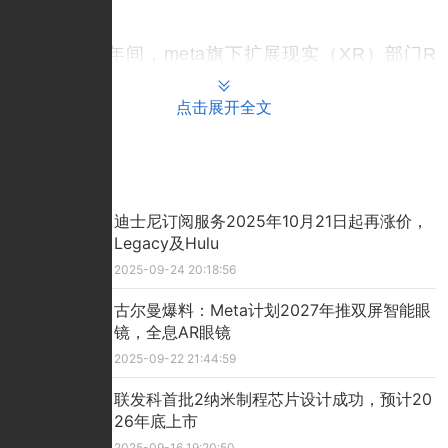
者望而却步。
过去十年间，meta旗下扩展现实（XR）部门R
eality Labs持续投入大量资金，至今仍处于亏损状
点击展开全文
态。但公司依然坚持加大研发投入，显然是希望在
未来计算领域保持技术领先。对于全球XR技术爱好
者而言，2027年发布的AR眼镜将成为关键验证点
推荐文章
——这款产品将直接检验meta提出的"未来计算"概
念是否具备现实可行性。
迪士尼订阅服务2025年10月21日起再涨价，
Legacy及Hulu
投稿:lukejiwang@163.com
2025-09-24 20:18:56
古尔曼爆料：Meta计划2027年推双屏智能眼
镜，全息AR眼镜
2025-09-22 21:44:59
联发科首批2纳米制程芯片设计成功，预计20
26年底上市
2025-09-16 19:20:50