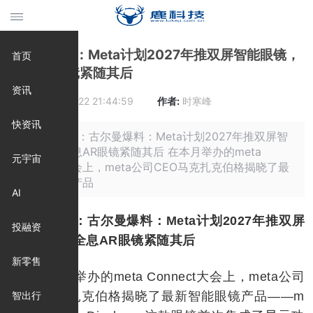
古尔曼爆料：Meta计划2027年推双屏智能眼镜，
首页
全息AR眼镜紧随其后
资讯
时间:
2025-09-22 21:44:59
作者:
时寒峰
快资讯
摘要: 原标题：古尔曼爆料：Meta计划2027年推双屏智
能眼镜，全息AR眼镜紧随其后 在本月举办的meta
元宇宙
Connect大会上，meta公司CEO马克扎克伯格揭晓了最
新智能眼镜产品
AI
原标题：古尔曼爆料：Meta计划2027年推双屏
投融资
智能眼镜，全息AR眼镜紧随其后
新零售
在本月举办的meta Connect大会上，meta公司
CEO马克·扎克伯格揭晓了最新智能眼镜产品——m
智出行