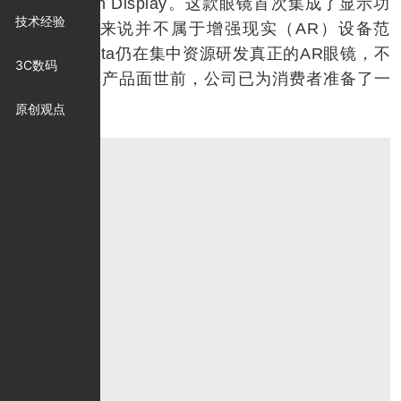
eta Ray-Ban Display。这款眼镜首次集成了显示功
技术经验
能，但严格来说并不属于增强现实（AR）设备范
畴。目前meta仍在集中资源研发真正的AR眼镜，不
3C数码
过在正统AR产品面世前，公司已为消费者准备了一
个特别惊喜。
原创观点