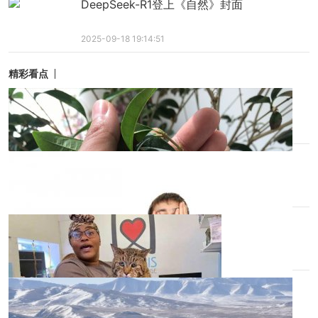
DeepSeek-R1登上《自然》封面
2025-09-18 19:14:51
精彩看点
养鱼养龟日记
1小时前
养金丝熊注意事项
1小时前
宠物胖胖的很可爱？
1小时前
2023 年 3 月 1 日 施行西藏发布最新《条
例》养狗养猫有